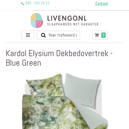
040 - 201 24 13
Contact
Toggle
producten
0
Winkelwagen
Nav
Kardol Elysium Dekbedovertrek -
Blue Green
Ga
naar
het
einde
van
de
afbeeldingen-
gallerij