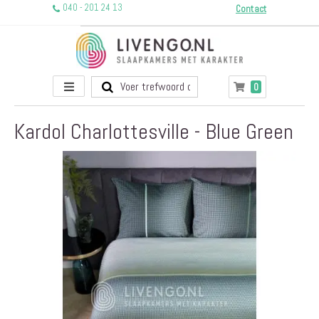
040 - 201 24 13
Contact
Toggle
producten
0
Winkelwagen
Nav
Kardol Charlottesville - Blue Green
Ga
naar
het
einde
van
de
afbeeldingen-
gallerij