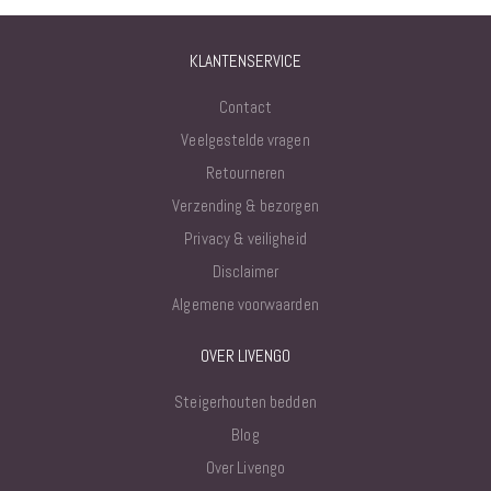
KLANTENSERVICE
Contact
Veelgestelde vragen
Retourneren
Verzending & bezorgen
Privacy & veiligheid
Disclaimer
Algemene voorwaarden
OVER LIVENGO
Steigerhouten bedden
Blog
Over Livengo