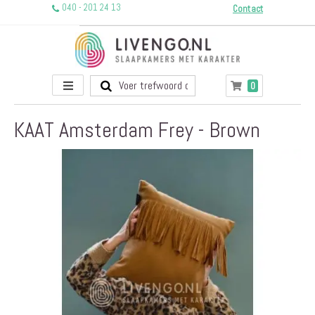
040 - 201 24 13
Contact
Toggle
producten
0
Winkelwagen
Nav
KAAT Amsterdam Frey - Brown
Ga
naar
het
einde
van
de
afbeeldingen-
gallerij