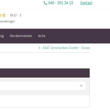
040 - 201 24 13
Contact
log
Hondenmanden
Actie
KAAT Amsterdam Confer - Green