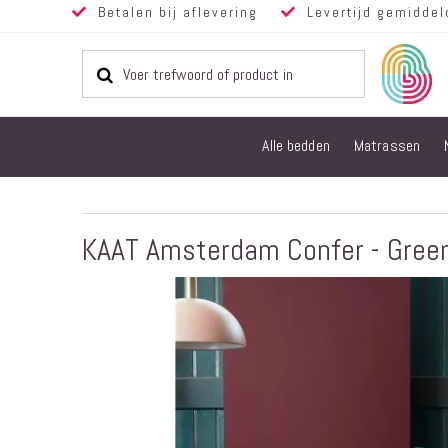
Betalen bij aflevering
Levertijd gemiddel
Alle bedden
Matrassen
KAAT Amsterdam Confer - Gree
Ga
naar
het
einde
van
de
afbeeldingen-