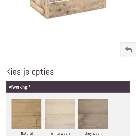
Ga
naar
het
Kies je opties
begin
van
de
Afwerking
afbeeldingen-
gallerij
Naturel
White wash
Grey wash