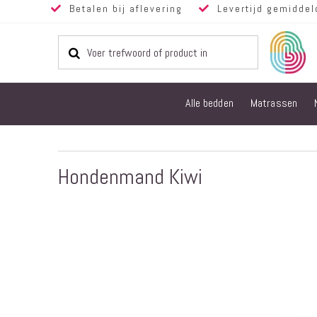
Betalen bij aflevering
Levertijd gemiddel
Alle bedden
Matrassen
Hondenmand Kiwi
Ga
naar
het
einde
van
de
afbeeldingen-