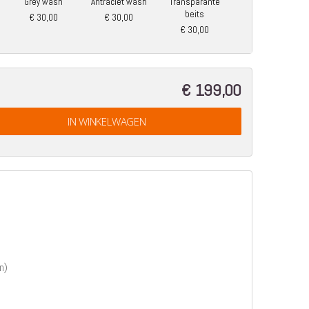
Grey wash
Antraciet wash
Transparante
beits
€ 30,00
€ 30,00
€ 30,00
€ 199,00
IN WINKELWAGEN
n)