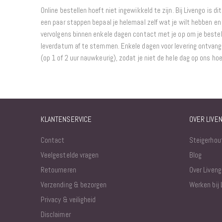
Online bestellen hoeft niet ingewikkeld te zijn. Bij Livengo is di
een paar stappen bepaal je helemaal zelf wat je wilt hebben en 
vervolgens binnen enkele dagen contact met je op om je bestel
leverdatum af te stemmen. Enkele dagen voor levering ontvang j
(op 1 of 2 uur nauwkeurig), zodat je niet de hele dag op ons ho
KLANTENSERVICE
OVER LIVE
Contact
Steigerhou
Veelgestelde vragen
Blog
Retourneren
Over Liveng
Verzending & bezorgen
Werken bij 
Privacy & veiligheid
Disclaimer