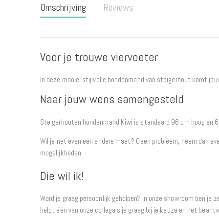
Omschrijving
Reviews
begin
van
de
afbeeldingen-
Voor je trouwe viervoeter
gallerij
In deze mooie, stijlvolle hondenmand van steigerhout komt jou
Naar jouw wens samengesteld
Steigerhouten hondenmand Kiwi is standaard 96 cm hoog en 6
Wil je net even een andere maat? Geen probleem, neem dan ev
mogelijkheden.
Die wil ik!
Word je graag persoonlijk geholpen? In onze showroom ben je 
helpt één van onze collega’s je graag bij je keuze en het beantw