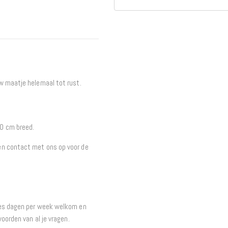
Interieur
Bureaus
Wandrekken
Overige
Blog
Hondenmanden
w maatje helemaal tot rust.
Actie
0 cm breed.
en contact met ons op voor de
zes dagen per week welkom en
oorden van al je vragen.