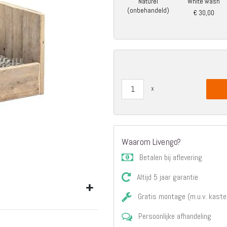
Naturel
White wash
Matrassen
(onbehandeld)
€ 30,00
Comfort Plus
Matrassen
Topdekmatrassen
Nachtkastjes
Bedbodems
Vlakke
lattenbodems
Elektrische
lattenbodems
Beddengoed
Dekbedden
Waarom Livengo?
Hoofdkussens
Betalen bij aflevering
Dekbedovertrekken
Altijd 5 jaar garantie
Sierkussens
Plaids / Throws
Gratis montage (m.u.v. kaste
Hoeslakens /
Moltons
Persoonlijke afhandeling
Kasten