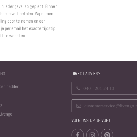
t in ieder geval zo gepiept. Binnen
hoe je wilt betalen. Wij nemen
ling door te nemen en een
e per email het exacte tijdstip
eft te wachten.
NGO
DIRECT ADVIES?
ten bedden
040 - 201 24 13
o
customerservice@livengo.
Livengo
VOLG ONS OP DE VOET!