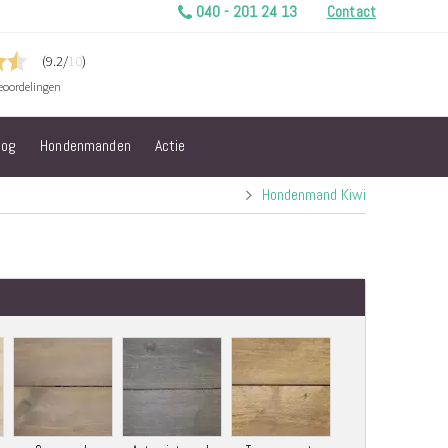
040 - 201 24 13
Contact
log
Hondenmanden
Actie
Hondenmand Kiwi