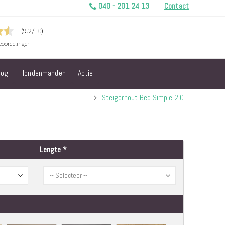
040 - 201 24 13
Contact
log
Hondenmanden
Actie
Steigerhout Bed Simple 2.0
Lengte