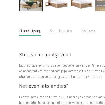
Ga
naar
het
Omschrijving
Specificaties
Reviews
begin
van
de
afbeeldingen-
Sfeervol en rustgevend
gallerij
Dit prachtige ledikant is de verhoogde versie van bed ‘Simple’. 
en onderkant van het bed geef je je kamer een frisse, ruimtelijk
strakke doch sfeervolle design past dit model in élk interieur!
Net even iets anders?
Het steigerhouten bed Simple 2.0 is naar eigen smaak en voork
het bed laten behandelen met diverse wassingen of een beits