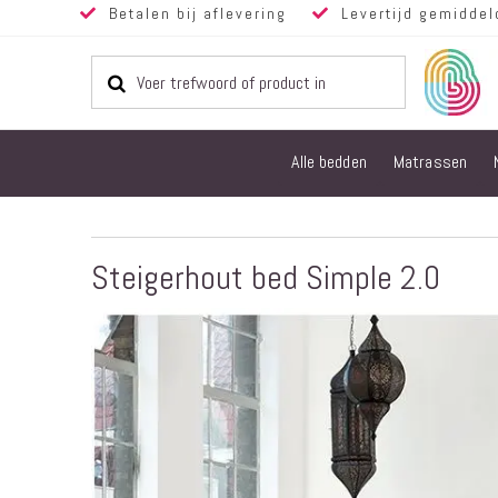
Betalen bij aflevering
Levertijd gemiddel
Alle bedden
Matrassen
Steigerhout bed Simple 2.0
Ga
naar
het
einde
van
de
afbeeldingen-