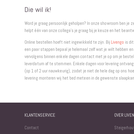
Die wil ik!
Word je graag persoonlijk geholpen? In onze showroom ben je 
helpt één van onze collega’s je graag bij je keuze en het beantw
Online bestellen hoeft niet ingewikkeld te zijn. Bij
Livengo
is dit
een paar stappen bepaal je helemaal zelf wat je wilt hebben en 
vervolgens binnen enkele dagen contact met je op om je bestel
leverdatum af te stemmen. Enkele dagen voor levering ontvang j
(op 1 of 2 uur nauwkeurig), zodat je niet de hele dag op ons hoe
levering monteren wij het bed meteen in de gewenste slaapka
KLANTENSERVICE
OVER LIVE
Contact
Steigerhou