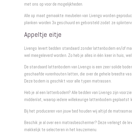
met ons op voor de mogelijkheden.
Alle op maat gemaakte meubelen van Livengo worden geproduce
planken worden 3x geschuurd en geborsteld zodat ze splintervrij
Appeltje eitje
Livengo levert bedden standaard zonder lattenbodem en/of ma
wel meegeleverd worden. Zo heb je alles in één keer in huis, we
De standaard lattenbodem van Livengo is een zeer solide bode
geschaafde vurenhouten latten, die over de gehele breedte va
Deze bodem is geschikt voor alle typen matrassen.
Heb je al een lattenbodem? Alle bedden van Livengo zijn voorzi
middenlat, waarop iedere willekeurige lattenbodem geplaatst 
Bij het produceren van jouw bed houden wij altijd de matrasma
Beschik je al over een matrasbeschermer? Deze verlengt de lev
makkelijk te selecteren in het keuzemenu.