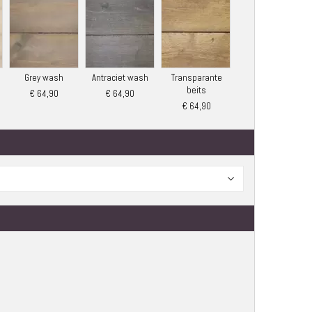
Grey wash
Antraciet wash
Transparante
beits
€ 64,90
€ 64,90
€ 64,90