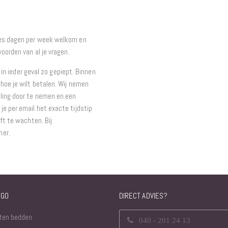
zes dagen per week welkom en
oorden van al je vragen.
 in ieder geval zo gepiept. Binnen
hoe je wilt betalen. Wij nemen
ling door te nemen en een
e per email het exacte tijdstip
ft te wachten. Bij
mer.
NGO
DIRECT ADVIES?
ten bedden
040 - 201 24 13