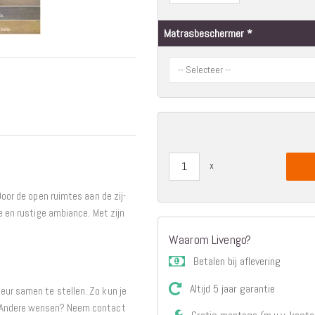
Interieur
Matrasbeschermer
Bureaus
Wandrekken
Overige
Blog
Hondenmanden
Actie
Door de open ruimtes aan de zij-
e en rustige ambiance. Met zijn
Waarom Livengo?
Betalen bij aflevering
Altijd 5 jaar garantie
eur samen te stellen. Zo kun je
. Andere wensen? Neem contact