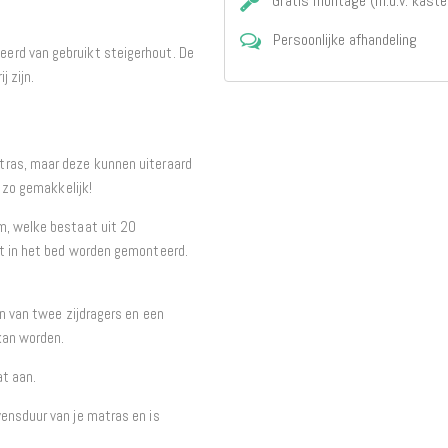
Gratis montage (m.u.v. kaste
Persoonlijke afhandeling
erd van gebruikt steigerhout. De
 zijn.
tras, maar deze kunnen uiteraard
l zo gemakkelijk!
m, welke bestaat uit 20
st in het bed worden gemonteerd.
en van twee zijdragers en een
kan worden.
at aan.
ensduur van je matras en is