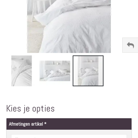
Ga
naar
het
Kies je opties
begin
van
de
Afmetingen artikel
afbeeldingen-
gallerij