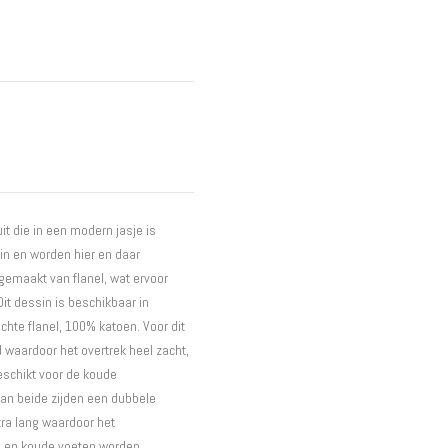
Interieur
Bureaus
Wandrekken
Overige
Blog
Hondenmanden
Actie
it die in een modern jasje is
in en worden hier en daar
 gemaakt van flanel, wat ervoor
it dessin is beschikbaar in
hte flanel, 100% katoen. Voor dit
d waardoor het overtrek heel zacht,
eschikt voor de koude
aan beide zijden een dubbele
xtra lang waardoor het
n en koude voeten worden