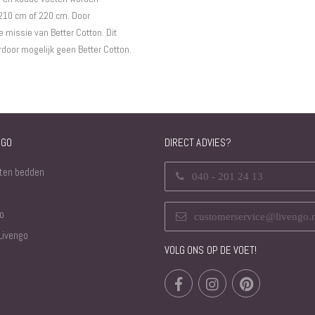
 210 cm of 220 cm. Door
 missie van Better Cotton. Dit
door mogelijk geen Better Cotton.
NGO
DIRECT ADVIES?
ten bedden
040 - 201 24 13
o
customerservice@livengo.
Livengo
VOLG ONS OP DE VOET!