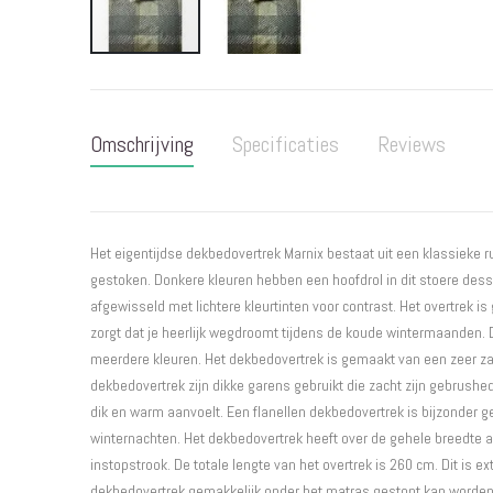
Ga
naar
het
Omschrijving
Specificaties
Reviews
begin
van
de
afbeeldingen-
gallerij
Het eigentijdse dekbedovertrek Marnix bestaat uit een klassieke ru
gestoken. Donkere kleuren hebben een hoofdrol in dit stoere dess
afgewisseld met lichtere kleurtinten voor contrast. Het overtrek is
zorgt dat je heerlijk wegdroomt tijdens de koude wintermaanden. D
meerdere kleuren. Het dekbedovertrek is gemaakt van een zeer zac
dekbedovertrek zijn dikke garens gebruikt die zacht zijn gebrushe
dik en warm aanvoelt. Een flanellen dekbedovertrek is bijzonder g
winternachten. Het dekbedovertrek heeft over de gehele breedte 
instopstrook. De totale lengte van het overtrek is 260 cm. Dit is e
dekbedovertrek gemakkelijk onder het matras gestopt kan worde