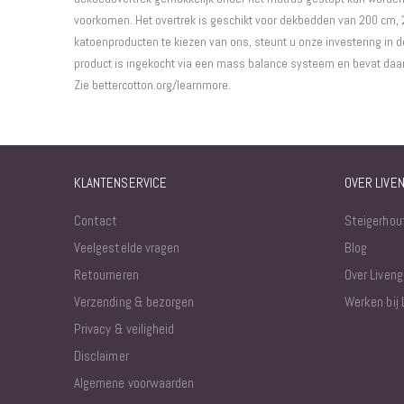
voorkomen. Het overtrek is geschikt voor dekbedden van 200 cm,
katoenproducten te kiezen van ons, steunt u onze investering in de
product is ingekocht via een mass balance systeem en bevat daar
Zie bettercotton.org/learnmore.
KLANTENSERVICE
OVER LIVE
Contact
Steigerhou
Veelgestelde vragen
Blog
Retourneren
Over Liveng
Verzending & bezorgen
Werken bij 
Privacy & veiligheid
Disclaimer
Algemene voorwaarden