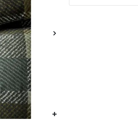
Matrassen
Comfort Plus
Matrassen
Topdekmatrassen
Nachtkastjes
Bedbodems
Vlakke
lattenbodems
Elektrische
lattenbodems
Beddengoed
Dekbedden
Hoofdkussens
Dekbedovertrekken
Sierkussens
Plaids / Throws
Hoeslakens /
Moltons
Kasten