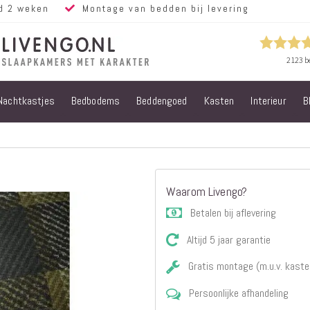
d 2 weken
Montage van bedden bij levering
Nachtkastjes
Bedbodems
Beddengoed
Kasten
Interieur
B
Alle bedden
Steigerhouten
bedden
Eiken bedden
Volwassen
Waarom Livengo?
bedden
Steigerhouten
Betalen bij aflevering
kinderbedden
Altijd 5 jaar garantie
Matrassen
Micropocket
Gratis montage (m.u.v. kaste
Matrassen
Persoonlijke afhandeling
Pocketvering