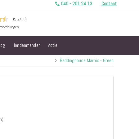
040 - 201 24 13
Contact
log
Hondenmanden
Actie
Beddinghouse Marnix - Green
n)