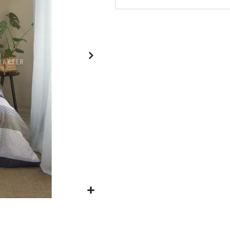
Matrassen
Comfort Plus
Matrassen
Topdekmatrassen
Nachtkastjes
Bedbodems
Vlakke
lattenbodems
Elektrische
lattenbodems
Beddengoed
Dekbedden
Hoofdkussens
Dekbedovertrekken
Sierkussens
Plaids / Throws
Hoeslakens /
Moltons
Kasten