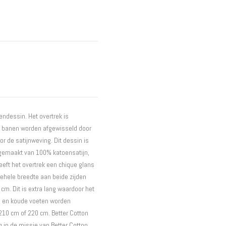
Interieur
Bureaus
Wandrekken
Overige
Blog
Hondenmanden
Actie
ndessin. Het overtrek is
e banen worden afgewisseld door
r de satijnweving. Dit dessin is
 gemaakt van 100% katoensatijn,
 heeft het overtrek een chique glans
gehele breedte aan beide zijden
 cm. Dit is extra lang waardoor het
n en koude voeten worden
210 cm of 220 cm. Better Cotton
 in de missie van Better Cotton.