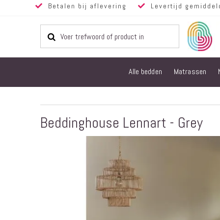
Betalen bij aflevering
Levertijd gemiddel
Alle bedden
Matrassen
Beddinghouse Lennart - Grey
Ga
naar
het
einde
van
de
afbeeldingen-