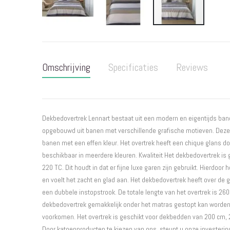
Ga
naar
het
Omschrijving
Specificaties
Reviews
begin
van
de
afbeeldingen-
gallerij
Dekbedovertrek Lennart bestaat uit een modern en eigentijds bane
opgebouwd uit banen met verschillende grafische motieven. Dez
banen met een effen kleur. Het overtrek heeft een chique glans doo
beschikbaar in meerdere kleuren. Kwaliteit Het dekbedovertrek is
220 TC. Dit houdt in dat er fijne luxe garen zijn gebruikt. Hierdoor
en voelt het zacht en glad aan. Het dekbedovertrek heeft over de 
een dubbele instopstrook. De totale lengte van het overtrek is 260
dekbedovertrek gemakkelijk onder het matras gestopt kan worde
voorkomen. Het overtrek is geschikt voor dekbedden van 200 cm, 
Door katoenproducten te kiezen van ons, steunt u onze investering