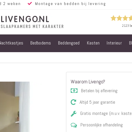
d 2 weken
Montage van bedden bij levering
Nachtkastjes
Bedbodems
Beddengoed
Kasten
Interieur
B
Alle bedden
Steigerhouten
bedden
Eiken bedden
Volwassen
Waarom Livengo?
bedden
Steigerhouten
Betalen bij aflevering
kinderbedden
Altijd 5 jaar garantie
Matrassen
Micropocket
Gratis montage (m.u.v. kaste
Matrassen
Persoonlijke afhandeling
Pocketvering