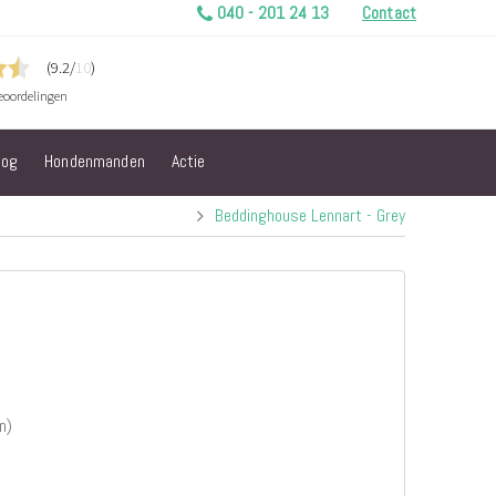
040 - 201 24 13
Contact
log
Hondenmanden
Actie
Beddinghouse Lennart - Grey
n)