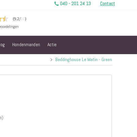
040 - 201 24 13
Contact
log
Hondenmanden
Actie
Beddinghouse Le Matin - Green
n)