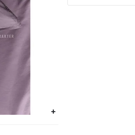
Matrassen
Comfort Plus
Matrassen
Topdekmatrassen
Nachtkastjes
Bedbodems
Vlakke
lattenbodems
Elektrische
lattenbodems
Beddengoed
Dekbedden
Hoofdkussens
Dekbedovertrekken
Sierkussens
Plaids / Throws
Hoeslakens /
Moltons
Kasten