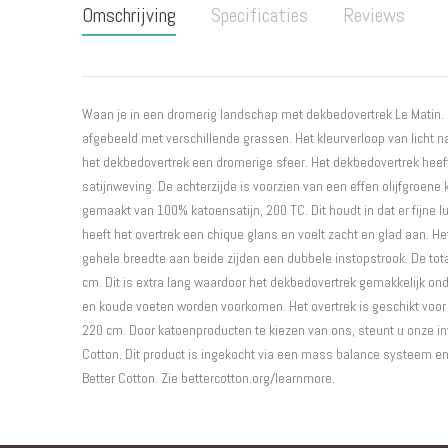
Omschrijving
Specificaties
Reviews
begin
van
de
afbeeldingen-
gallerij
Waan je in een dromerig landschap met dekbedovertrek Le Matin. 
afgebeeld met verschillende grassen. Het kleurverloop van licht n
het dekbedovertrek een dromerige sfeer. Het dekbedovertrek heef
satijnweving. De achterzijde is voorzien van een effen olijfgroene 
gemaakt van 100% katoensatijn, 200 TC. Dit houdt in dat er fijne lu
heeft het overtrek een chique glans en voelt zacht en glad aan. H
gehele breedte aan beide zijden een dubbele instopstrook. De tota
cm. Dit is extra lang waardoor het dekbedovertrek gemakkelijk o
en koude voeten worden voorkomen. Het overtrek is geschikt voo
220 cm. Door katoenproducten te kiezen van ons, steunt u onze in
Cotton. Dit product is ingekocht via een mass balance systeem e
Better Cotton. Zie bettercotton.org/learnmore.