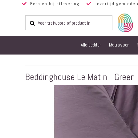
Betalen bij aflevering
Levertijd gemiddel
Alle bedden
Matrassen
Beddinghouse Le Matin - Green
Ga
naar
het
einde
van
de
afbeeldingen-