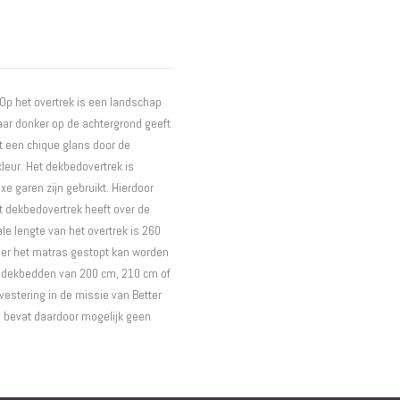
Interieur
Bureaus
Wandrekken
Overige
Op het overtrek is een landschap
Blog
aar donker op de achtergrond geeft
Hondenmanden
t een chique glans door de
Actie
kleur. Het dekbedovertrek is
xe garen zijn gebruikt. Hierdoor
et dekbedovertrek heeft over de
le lengte van het overtrek is 260
nder het matras gestopt kan worden
r dekbedden van 200 cm, 210 cm of
vestering in de missie van Better
n bevat daardoor mogelijk geen