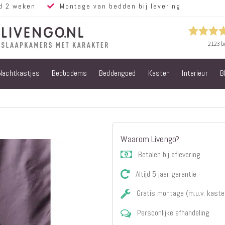
d 2 weken
Montage van bedden bij levering
Nachtkastjes
Bedbodems
Beddengoed
Kasten
Interieur
B
Alle bedden
Steigerhouten
bedden
Eiken bedden
Volwassen
Waarom Livengo?
bedden
Steigerhouten
Betalen bij aflevering
kinderbedden
Altijd 5 jaar garantie
Matrassen
Micropocket
Gratis montage (m.u.v. kaste
Matrassen
Persoonlijke afhandeling
Pocketvering