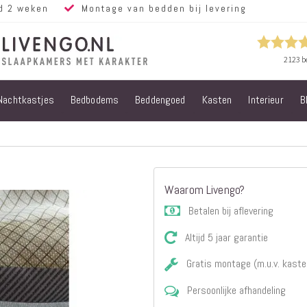
d 2 weken
Montage van bedden bij levering
Nachtkastjes
Bedbodems
Beddengoed
Kasten
Interieur
B
Alle bedden
Steigerhouten
bedden
Eiken bedden
Volwassen
Waarom Livengo?
bedden
Steigerhouten
Betalen bij aflevering
kinderbedden
Altijd 5 jaar garantie
Matrassen
Micropocket
Gratis montage (m.u.v. kaste
Matrassen
Persoonlijke afhandeling
Pocketvering