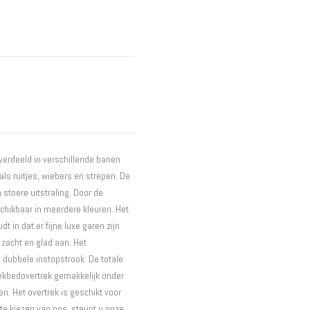
Interieur
Bureaus
Wandrekken
Overige
Blog
Hondenmanden
Actie
 verdeeld in verschillende banen
ls ruitjes, wiebers en strepen. De
stoere uitstraling. Door de
eschikbaar in meerdere kleuren. Het
 in dat er fijne luxe garen zijn
 zacht en glad aan. Het
 dubbele instopstrook. De totale
 dekbedovertrek gemakkelijk onder
. Het overtrek is geschikt voor
e kiezen van ons, steunt u onze