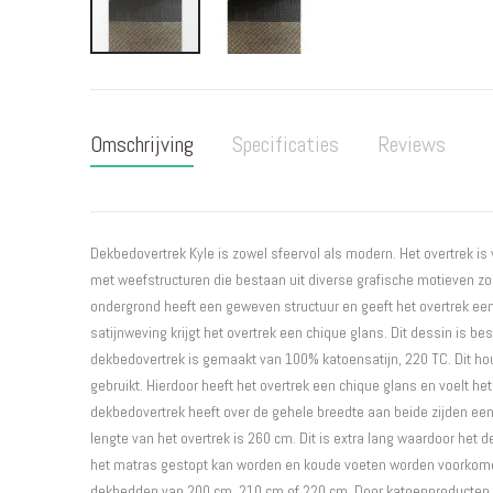
Ga
naar
het
Omschrijving
Specificaties
Reviews
begin
van
de
afbeeldingen-
gallerij
Dekbedovertrek Kyle is zowel sfeervol als modern. Het overtrek is
met weefstructuren die bestaan uit diverse grafische motieven zoa
ondergrond heeft een geweven structuur en geeft het overtrek een 
satijnweving krijgt het overtrek een chique glans. Dit dessin is b
dekbedovertrek is gemaakt van 100% katoensatijn, 220 TC. Dit houdt
gebruikt. Hierdoor heeft het overtrek een chique glans en voelt het
dekbedovertrek heeft over de gehele breedte aan beide zijden een
lengte van het overtrek is 260 cm. Dit is extra lang waardoor het
het matras gestopt kan worden en koude voeten worden voorkomen
dekbedden van 200 cm, 210 cm of 220 cm. Door katoenproducten t