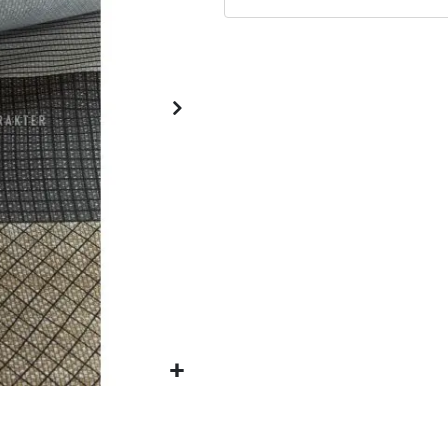
Matrassen
Comfort Plus
Matrassen
Topdekmatrassen
Nachtkastjes
Bedbodems
Vlakke
lattenbodems
Elektrische
lattenbodems
Beddengoed
Dekbedden
Hoofdkussens
Dekbedovertrekken
Sierkussens
Plaids / Throws
Hoeslakens /
Moltons
Kasten