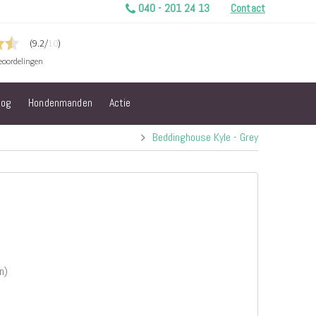
040 - 201 24 13
Contact
log
Hondenmanden
Actie
Beddinghouse Kyle - Grey
n)