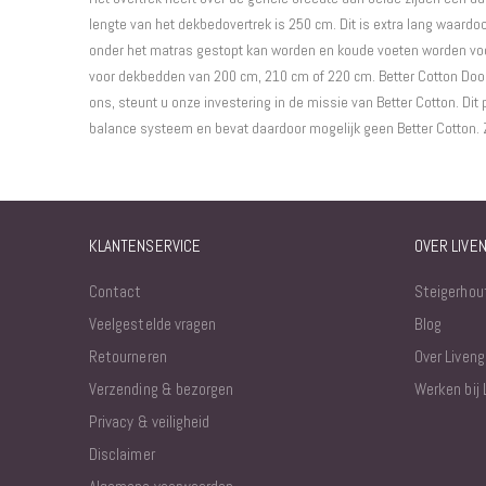
lengte van het dekbedovertrek is 250 cm. Dit is extra lang waardo
onder het matras gestopt kan worden en koude voeten worden voo
voor dekbedden van 200 cm, 210 cm of 220 cm. Better Cotton Doo
ons, steunt u onze investering in de missie van Better Cotton. Dit
balance systeem en bevat daardoor mogelijk geen Better Cotton. Z
KLANTENSERVICE
OVER LIVE
Contact
Steigerhou
Veelgestelde vragen
Blog
Retourneren
Over Liveng
Verzending & bezorgen
Werken bij 
Privacy & veiligheid
Disclaimer