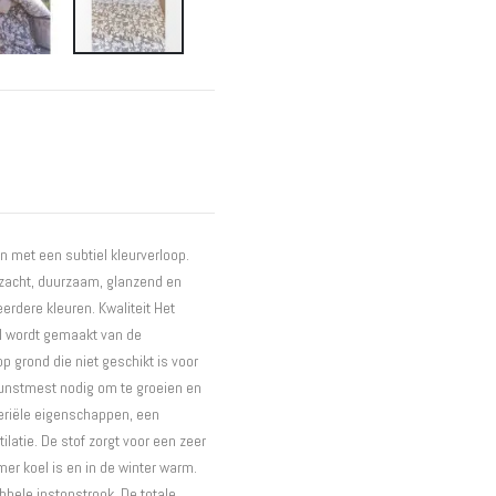
Interieur
Bureaus
Wandrekken
Overige
Blog
Hondenmanden
Actie
 met een subtiel kleurverloop.
dezacht, duurzaam, glanzend en
rdere kleuren. Kwaliteit Het
ll wordt gemaakt van de
grond die niet geschikt is voor
kunstmest nodig om te groeien en
teriële eigenschappen, een
latie. De stof zorgt voor een zeer
er koel is en in de winter warm.
bbele instopstrook. De totale