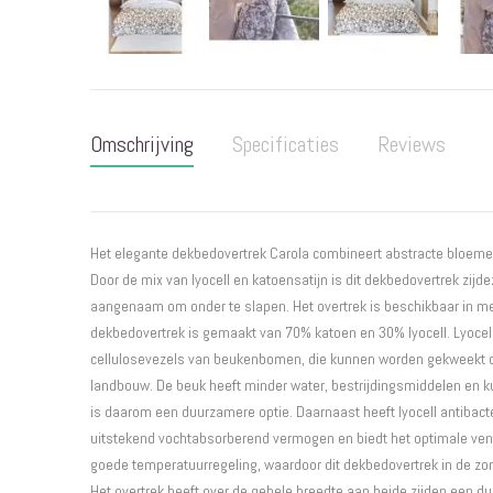
Ga
naar
het
Omschrijving
Specificaties
Reviews
begin
van
de
afbeeldingen-
gallerij
Het elegante dekbedovertrek Carola combineert abstracte bloemen
Door de mix van lyocell en katoensatijn is dit dekbedovertrek zij
aangenaam om onder te slapen. Het overtrek is beschikbaar in mee
dekbedovertrek is gemaakt van 70% katoen en 30% lyocell. Lyoce
cellulosevezels van beukenbomen, die kunnen worden gekweekt op 
landbouw. De beuk heeft minder water, bestrijdingsmiddelen en 
is daarom een duurzamere optie. Daarnaast heeft lyocell antibac
uitstekend vochtabsorberend vermogen en biedt het optimale venti
goede temperatuurregeling, waardoor dit dekbedovertrek in de zom
Het overtrek heeft over de gehele breedte aan beide zijden een du