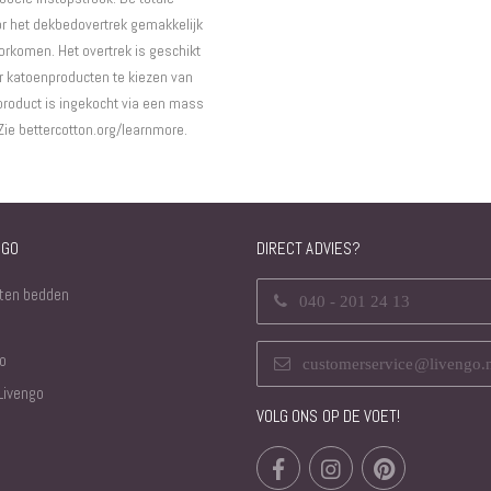
or het dekbedovertrek gemakkelijk
rkomen. Het overtrek is geschikt
r katoenproducten te kiezen van
 product is ingekocht via een mass
ie bettercotton.org/learnmore.
NGO
DIRECT ADVIES?
ten bedden
040 - 201 24 13
o
customerservice@livengo.
Livengo
VOLG ONS OP DE VOET!