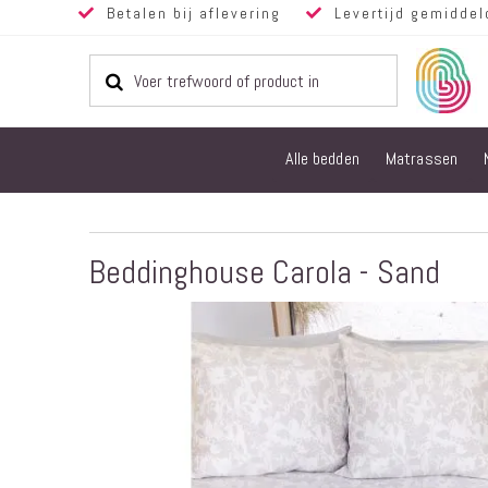
Betalen bij aflevering
Levertijd gemiddel
Alle bedden
Matrassen
Beddinghouse Carola - Sand
Ga
naar
het
einde
van
de
afbeeldingen-