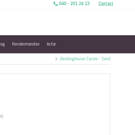
040 - 201 24 13
Contact
log
Hondenmanden
Actie
Beddinghouse Carola - Sand
n)