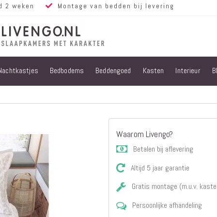
d 2 weken
Montage van bedden bij levering
Nachtkastjes
Bedbodems
Beddengoed
Kasten
Interieur
B
Alle bedden
Steigerhouten
bedden
Eiken bedden
Volwassen
Waarom Livengo?
bedden
Steigerhouten
Betalen bij aflevering
kinderbedden
Altijd 5 jaar garantie
Matrassen
Micropocket
Gratis montage (m.u.v. kaste
Matrassen
Persoonlijke afhandeling
Pocketvering