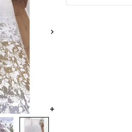
Matrassen
Comfort Plus
Matrassen
Topdekmatrassen
Nachtkastjes
Bedbodems
Vlakke
lattenbodems
Elektrische
lattenbodems
Beddengoed
Dekbedden
Hoofdkussens
Dekbedovertrekken
Sierkussens
Plaids / Throws
Hoeslakens /
Moltons
Kasten