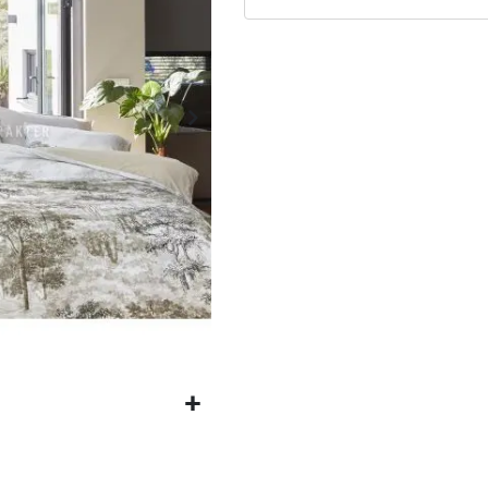
Matrassen
Comfort Plus
Matrassen
Topdekmatrassen
Nachtkastjes
Bedbodems
Vlakke
lattenbodems
Elektrische
lattenbodems
Beddengoed
Dekbedden
Hoofdkussens
Dekbedovertrekken
Sierkussens
Plaids / Throws
Hoeslakens /
Moltons
Kasten