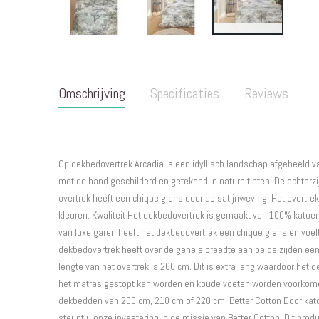
Ga
naar
het
Omschrijving
Specificaties
Reviews
begin
van
de
afbeeldingen-
gallerij
Op dekbedovertrek Arcadia is een idyllisch landschap afgebeeld 
met de hand geschilderd en getekend in natureltinten. De achterzi
overtrek heeft een chique glans door de satijnweving. Het overtre
kleuren. Kwaliteit Het dekbedovertrek is gemaakt van 100% katoen
van luxe garen heeft het dekbedovertrek een chique glans en voelt 
dekbedovertrek heeft over de gehele breedte aan beide zijden een
lengte van het overtrek is 260 cm. Dit is extra lang waardoor het
het matras gestopt kan worden en koude voeten worden voorkomen
dekbedden van 200 cm, 210 cm of 220 cm. Better Cotton Door kat
steunt u onze investering in de missie van Better Cotton. Dit prod