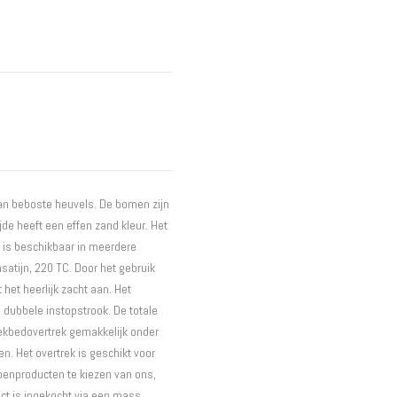
Interieur
Bureaus
Wandrekken
Overige
Blog
Hondenmanden
Actie
van beboste heuvels. De bomen zijn
jde heeft een effen zand kleur. Het
k is beschikbaar in meerdere
satijn, 220 TC. Door het gebruik
het heerlijk zacht aan. Het
 dubbele instopstrook. De totale
 dekbedovertrek gemakkelijk onder
. Het overtrek is geschikt voor
oenproducten te kiezen van ons,
uct is ingekocht via een mass