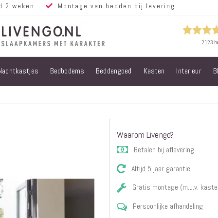
d 2 weken
Montage van bedden bij levering
Nachtkastjes
Bedbodems
Beddengoed
Kasten
Interieur
B
Alle bedden
Steigerhouten
bedden
Eiken bedden
Volwassen
Waarom Livengo?
bedden
Steigerhouten
Betalen bij aflevering
kinderbedden
Altijd 5 jaar garantie
Matrassen
Micropocket
Gratis montage (m.u.v. kaste
Matrassen
Persoonlijke afhandeling
Pocketvering