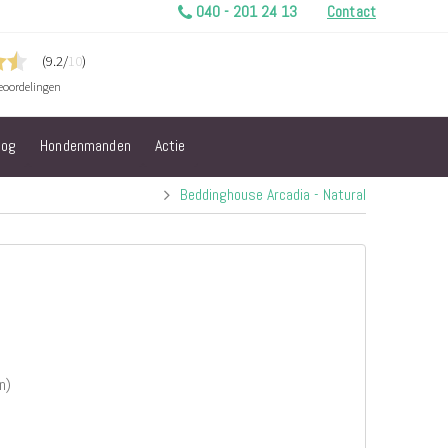
040 - 201 24 13
Contact
log
Hondenmanden
Actie
Beddinghouse Arcadia - Natural
n)