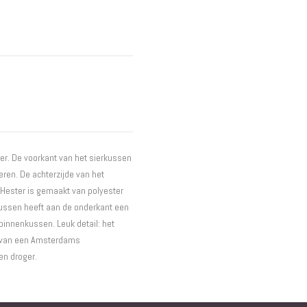
Interieur
Bureaus
Wandrekken
Overige
Blog
Hondenmanden
Actie
er. De voorkant van het sierkussen
eren. De achterzijde van het
 Hester is gemaakt van polyester
 kussen heeft aan de onderkant een
 binnenkussen. Leuk detail: het
rm van een Amsterdams
en droger.