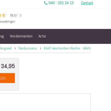
040 - 201 24 13
Contact
log
Hondenmanden
Actie
dengoed
Sierkussens
KAAT Amsterdam Hester - Multi
 34,95
GEN