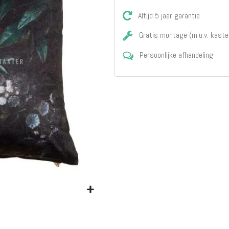
Matrassen
Comfort Plus
Altijd 5 jaar garantie
Matrassen
Gratis montage (m.u.v. kaste
Topdekmatrassen
Nachtkastjes
Persoonlijke afhandeling
Bedbodems
Vlakke
lattenbodems
Elektrische
lattenbodems
Beddengoed
Dekbedden
Hoofdkussens
Dekbedovertrekken
Sierkussens
Plaids / Throws
Hoeslakens /
Moltons
Kasten