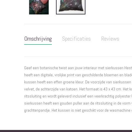
Ga
naar
het
Omschrijving
Specificaties
Reviews
begin
van
de
afbeeldingen-
gallerij
Geef een botanische twist aan jouw interieur met sierkussen Hest
heeft een digitale, vrolijke print van geschilderde bloemen en blad
kussen heeft een effen groene kleur. De voorzijde van sierkussen
velvet, de achterzijde van katoen. Het formaat is 43 x 43 cm. Het
ritssluiting en wordt geleverd inclusief een veerkrachtig polyester
sierkussen heeft een gouden puller aan de ritssluiting in de vo
grachtenpandje. Het kussen is niet geschikt voor de wasmachine 