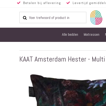
Betalen bij aflevering
Levertijd gemiddel
Alle bedden
Matrassen
KAAT Amsterdam Hester - Multi
Ga
naar
het
einde
van
de
afbeeldingen-