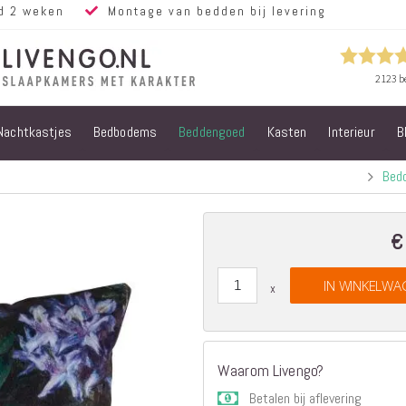
d 2 weken
Montage van bedden bij levering
Nachtkastjes
Bedbodems
Beddengoed
Kasten
Interieur
B
Alle bedden
Steigerhouten
Bed
bedden
Eiken bedden
Volwassen
€
bedden
Steigerhouten
IN WINKELWA
kinderbedden
Matrassen
Micropocket
Matrassen
Waarom Livengo?
Pocketvering
Betalen bij aflevering