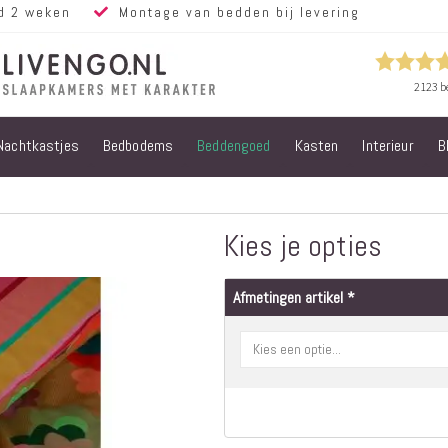
d 2 weken
Montage van bedden bij levering
Nachtkastjes
Bedbodems
Beddengoed
Kasten
Interieur
B
Alle bedden
Steigerhouten
bedden
Eiken bedden
Kies je opties
Volwassen
bedden
Afmetingen artikel
Steigerhouten
kinderbedden
Matrassen
Micropocket
Matrassen
Pocketvering