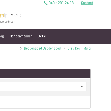
040 - 201 24 13
Contact
log
Hondenmanden
Actie
Beddengoed Beddengoed
Oilily Rev - Multi