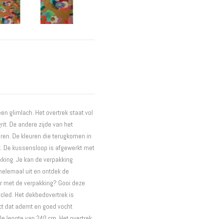
Interieur
Bureaus
Wandrekken
Overige
Blog
Hondenmanden
Actie
een glimlach. Het overtrek staat vol
it. De andere zijde van het
uren. De kleuren die terugkomen in
wit. De kussensloop is afgewerkt met
kking. Je kan de verpakking
helemaal uit en ontdek de
aar met de verpakking? Gooi deze
cled. Het dekbedovertrek is
ct dat ademt en goed vocht
le lengte van 240 cm. Het overtrek