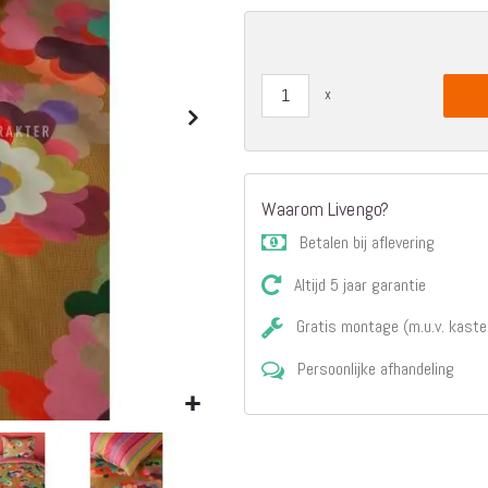
Matrassen
Comfort Plus
Matrassen
Topdekmatrassen
Nachtkastjes
Bedbodems
Vlakke
lattenbodems
Waarom Livengo?
Elektrische
Betalen bij aflevering
lattenbodems
Beddengoed
Altijd 5 jaar garantie
Dekbedden
Hoofdkussens
Gratis montage (m.u.v. kaste
Dekbedovertrekken
Persoonlijke afhandeling
Sierkussens
Plaids / Throws
Hoeslakens /
Moltons
Kasten