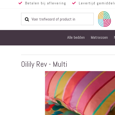
Betalen bij aflevering
Levertijd gemiddel
Alle bedden
Matrassen
Oilily Rev - Multi
Ga
naar
het
einde
van
de
afbeeldingen-