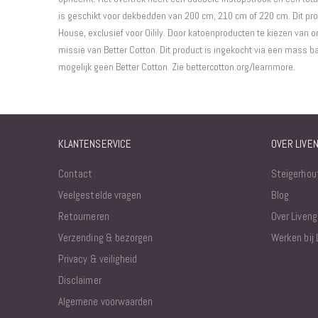
is geschikt voor dekbedden van 200 cm, 210 cm of 220 cm. Dit pr
House, exclusief voor Oilily. Door katoenproducten te kiezen van o
missie van Better Cotton. Dit product is ingekocht via een mass 
mogelijk geen Better Cotton. Zie bettercotton.org/learnmore.
KLANTENSERVICE
OVER LIVE
Contact
Steigerhou
Veelgestelde vragen
Blog
Retourneren
Over Liveng
Verzending & bezorgen
Werken bij 
Privacy & veiligheid
Disclaimer
Algemene voorwaarden