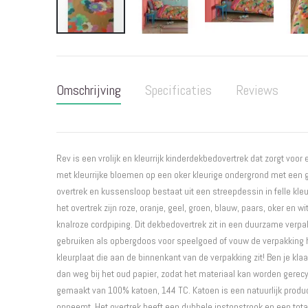
Ga
naar
het
Omschrijving
Specificaties
Reviews
begin
van
de
afbeeldingen-
gallerij
Rev is een vrolijk en kleurrijk kinderdekbedovertrek dat zorgt voor 
met kleurrijke bloemen op een oker kleurige ondergrond met een gr
overtrek en kussensloop bestaat uit een streepdessin in felle kle
het overtrek zijn roze, oranje, geel, groen, blauw, paars, oker en 
knalroze cordpiping. Dit dekbedovertrek zit in een duurzame verpa
gebruiken als opbergdoos voor speelgoed of vouw de verpakking 
kleurplaat die aan de binnenkant van de verpakking zit! Ben je kl
dan weg bij het oud papier, zodat het materiaal kan worden gerecy
gemaakt van 100% katoen, 144 TC. Katoen is een natuurlijk produ
opneemt. Het overtrek heeft een dubbele instopstrook en een tota