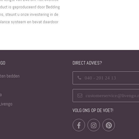
oduct is geproduceerd door Bedding
ns, steunt u onze investering in de
balance systeem en bevat daardoor
NGO
DIRECT ADVIES?
ten bedden
040 - 201 24 13
o
customerservice@livengo.
Livengo
VOLG ONS OP DE VOET!