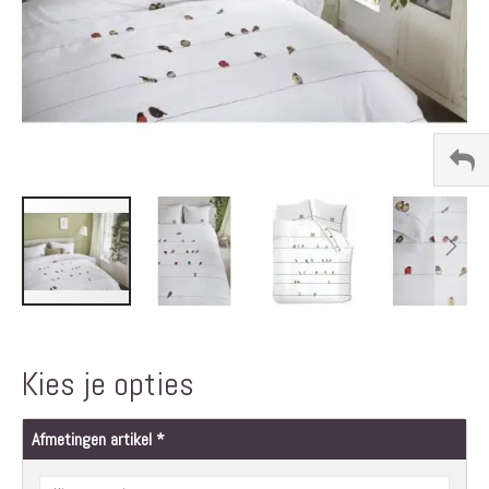
Ga
naar
het
Kies je opties
begin
van
de
Afmetingen artikel
afbeeldingen-
gallerij