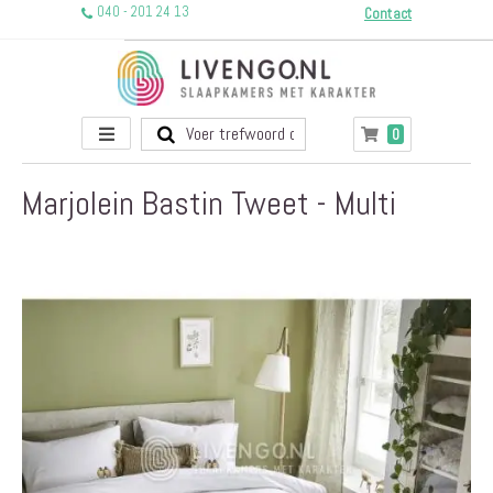
040 - 201 24 13
Contact
Toggle
producten
0
Winkelwagen
Nav
Marjolein Bastin Tweet - Multi
Ga
naar
het
einde
van
de
afbeeldingen-
gallerij