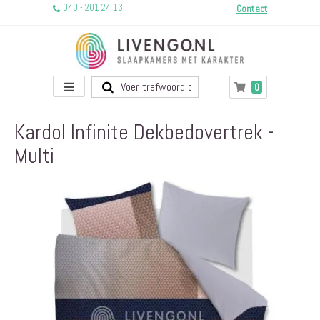
040 - 201 24 13
Contact
Toggle
producten
0
Winkelwagen
Nav
Kardol Infinite Dekbedovertrek -
Multi
Ga
naar
het
einde
van
de
afbeeldingen-
gallerij