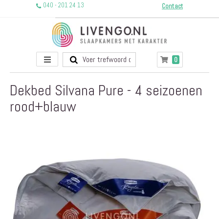
040 - 201 24 13
Contact
Toggle
producten
0
Winkelwagen
Nav
Dekbed Silvana Pure - 4 seizoenen
rood+blauw
Ga
naar
het
einde
van
de
afbeeldingen-
gallerij