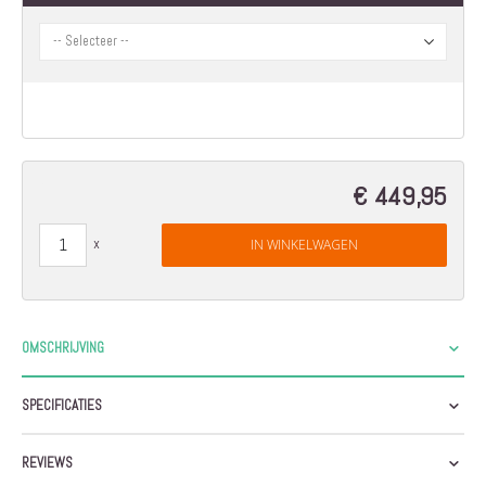
afbeeldingen-
gallerij
€ 449,95
IN WINKELWAGEN
OMSCHRIJVING
SPECIFICATIES
REVIEWS