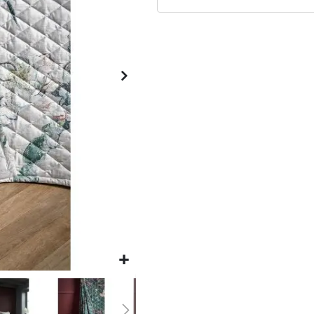
Matrassen
Comfort Plus
Matrassen
Topdekmatrassen
Nachtkastjes
Bedbodems
Vlakke
lattenbodems
Elektrische
lattenbodems
Beddengoed
Dekbedden
Hoofdkussens
Dekbedovertrekken
Sierkussens
Plaids / Throws
Hoeslakens /
Moltons
Kasten