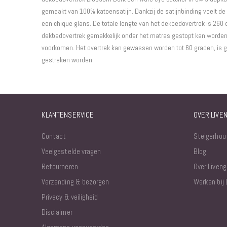
gemaakt van 100% katoensatijn. Dankzij de satijnbinding voelt de s
een chique glans. De totale lengte van het dekbedovertrek is 260 c
dekbedovertrek gemakkelijk onder het matras gestopt kan worde
voorkomen. Het overtrek kan gewassen worden tot 60 graden, is 
gestreken worden.
KLANTENSERVICE
OVER LIVE
Contact
Steigerhou
Veelgestelde vragen
Blog
Retourneren
Over Liveng
Verzending & bezorgen
Werken bij 
Privacy & veiligheid
Disclaimer