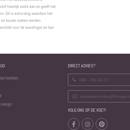
tof heerlijk zacht aan en geeft het
m. Dit is extra lang waardoor het
n en koude voeten worden
geschikt voor de wasdroger en kan
NGO
DIRECT ADVIES?
ten bedden
040 - 201 24 13
o
customerservice@livengo.
Livengo
VOLG ONS OP DE VOET!