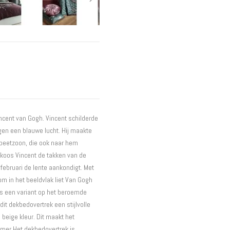
Interieur
Bureaus
Wandrekken
Overige
Blog
Hondenmanden
Actie
ncent van Gogh. Vincent schilderde
gen een blauwe lucht. Hij maakte
n peetzoon, die ook naar hem
 koos Vincent de takken van de
ebruari de lente aankondigt. Met
m in het beeldvlak liet Van Gogh
is een variant op het beroemde
it dekbedovertrek een stijlvolle
beige kleur. Dit maakt het
mer.Het dekbedovertrek is