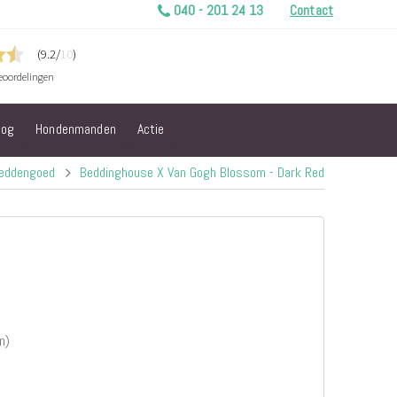
040 - 201 24 13
Contact
log
Hondenmanden
Actie
eddengoed
Beddinghouse X Van Gogh Blossom - Dark Red
n)