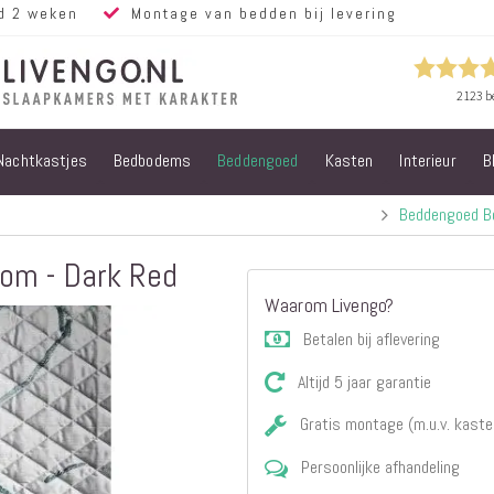
d 2 weken
Montage van bedden bij levering
Nachtkastjes
Bedbodems
Beddengoed
Kasten
Interieur
B
Alle bedden
Steigerhouten
Beddengoed B
bedden
Eiken bedden
om - Dark Red
Volwassen
Waarom Livengo?
bedden
Steigerhouten
Betalen bij aflevering
kinderbedden
Altijd 5 jaar garantie
Matrassen
Micropocket
Gratis montage (m.u.v. kaste
Matrassen
Persoonlijke afhandeling
Pocketvering