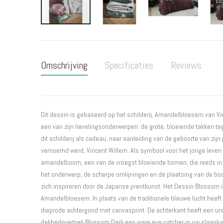
Ga
naar
het
Omschrijving
Specificaties
Reviews
begin
van
de
afbeeldingen-
gallerij
Dit dessin is gebaseerd op het schilderij, Amandelbloesem van Vi
een van zijn lievelingsonderwerpen: de grote, bloeiende takken te
dit schilderij als cadeau, naar aanleiding van de geboorte van zij
vernoemd werd, Vincent Willem. Als symbool voor het jonge leven
amandelboom, een van de vroegst bloeiende bomen, die reeds in f
het onderwerp, de scherpe omlijningen en de plaatsing van de boo
zich inspireren door de Japanse prentkunst. Het Dessin Blossom 
Amandelbloesem. In plaats van de traditionele blauwe lucht heeft d
dieprode achtergond met canvasprint. De achterkant heeft een uni 
dekbedovertrek Blossom Dark een ware eye catcher in uw slaapka