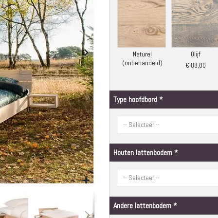
Matrassen
Comfort Plus
Matrassen
Topdekmatrassen
Nachtkastjes
Naturel
Olijf
Bedbodems
(onbehandeld)
€ 88,00
Vlakke
lattenbodems
Elektrische
Type hoofdbord
lattenbodems
Beddengoed
Dekbedden
Hoofdkussens
Houten lattenbodem
Dekbedovertrekken
Sierkussens
Plaids / Throws
Hoeslakens /
Andere lattenbodem
Moltons
Kasten