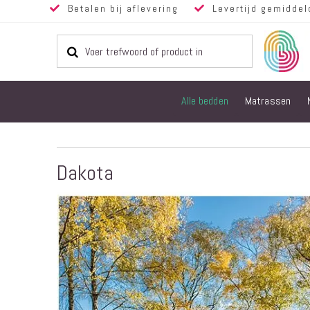
Betalen bij aflevering
Levertijd gemiddel
Alle bedden
Matrassen
Dakota
Ga
naar
het
einde
van
de
afbeeldingen-