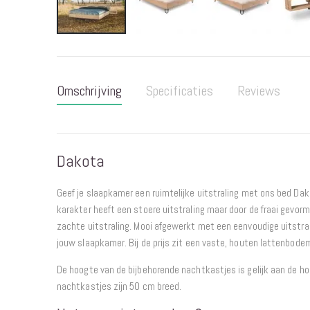
Ga
naar
het
Omschrijving
Specificaties
Reviews
begin
van
de
afbeeldingen-
Dakota
gallerij
Geef je slaapkamer een ruimtelijke uitstraling met ons bed Dak
karakter heeft een stoere uitstraling maar door de fraai gevorm
zachte uitstraling. Mooi afgewerkt met een eenvoudige uitstrali
jouw slaapkamer. Bij de prijs zit een vaste, houten lattenbode
De hoogte van de bijbehorende nachtkastjes is gelijk aan de h
nachtkastjes zijn 50 cm breed.