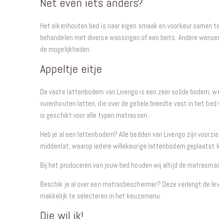
Net even iets anders?
Het eikenhouten bed is naar eigen smaak en voorkeur samen te 
behandelen met diverse wassingen of een beits. Andere wens
de mogelijkheden.
Appeltje eitje
De vaste lattenbodem van Livengo is een zeer solide bodem, w
vurenhouten latten, die over de gehele breedte vast in het b
is geschikt voor alle typen matrassen.
Heb je al een lattenbodem? Alle bedden van Livengo zijn voorzi
middenlat, waarop iedere willekeurige lattenbodem geplaatst 
Bij het produceren van jouw bed houden wij altijd de matrasma
Beschik je al over een matrasbeschermer? Deze verlengt de lev
makkelijk te selecteren in het keuzemenu.
Die wil ik!