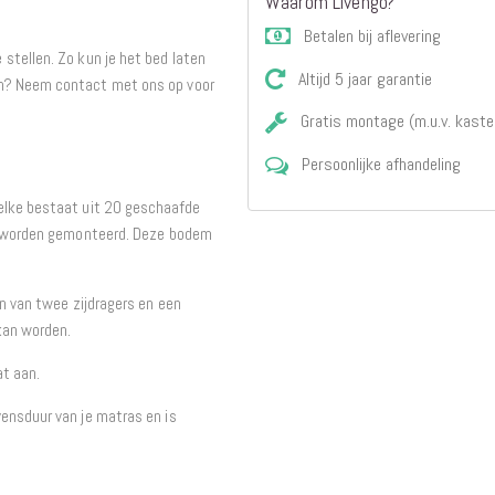
Waarom Livengo?
Betalen bij aflevering
stellen. Zo kun je het bed laten
Altijd 5 jaar garantie
en? Neem contact met ons op voor
Gratis montage (m.u.v. kaste
Persoonlijke afhandeling
elke bestaat uit 20 geschaafde
ed worden gemonteerd. Deze bodem
en van twee zijdragers en een
kan worden.
at aan.
ensduur van je matras en is