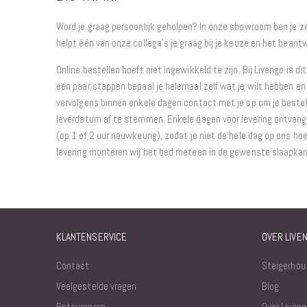
Word je graag persoonlijk geholpen? In onze showroom ben je 
helpt één van onze collega’s je graag bij je keuze en het beantw
Online bestellen hoeft niet ingewikkeld te zijn. Bij Livengo is di
een paar stappen bepaal je helemaal zelf wat je wilt hebben en 
vervolgens binnen enkele dagen contact met je op om je bestel
leverdatum af te stemmen. Enkele dagen voor levering ontvang j
(op 1 of 2 uur nauwkeurig), zodat je niet de hele dag op ons hoe
levering monteren wij het bed meteen in de gewenste slaapka
KLANTENSERVICE
OVER LIVE
Contact
Steigerhou
Veelgestelde vragen
Blog
Retourneren
Over Liveng