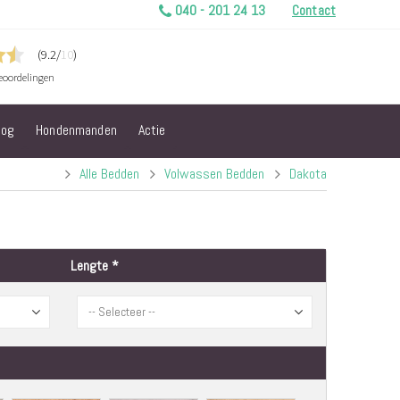
040 - 201 24 13
Contact
log
Hondenmanden
Actie
Alle Bedden
Volwassen Bedden
Dakota
Lengte