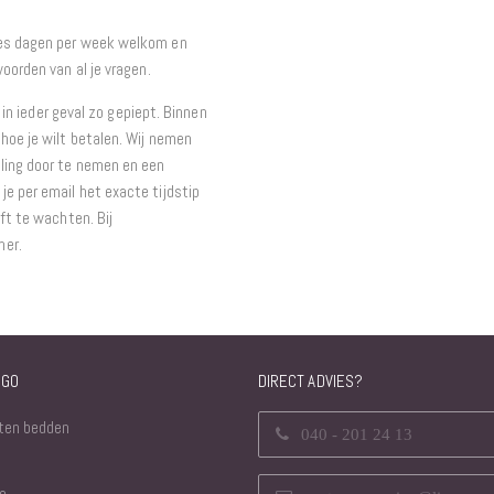
zes dagen per week welkom en
oorden van al je vragen.
t in ieder geval zo gepiept. Binnen
hoe je wilt betalen. Wij nemen
ling door te nemen en een
e per email het exacte tijdstip
ft te wachten. Bij
mer.
NGO
DIRECT ADVIES?
ten bedden
040 - 201 24 13
o