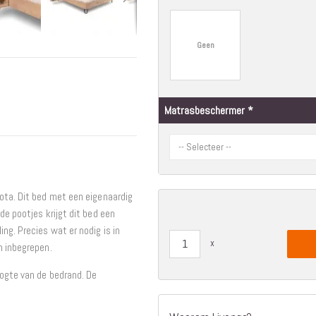
Interieur
Bureaus
Geen
Wandrekken
Overige
Blog
Hondenmanden
Matrasbeschermer
Actie
ota. Dit bed met een eigenaardig
de pootjes krijgt dit bed een
ng. Precies wat er nodig is in
m inbegrepen.
oogte van de bedrand. De