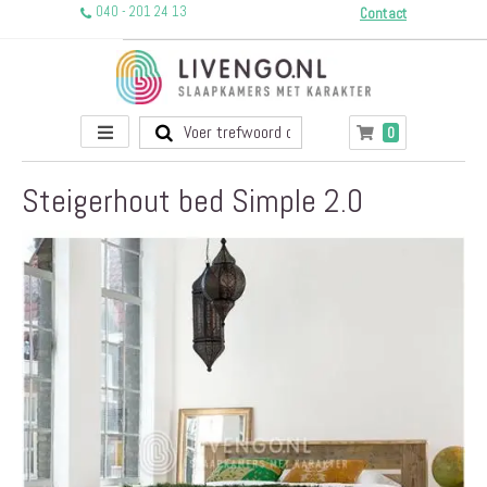
040 - 201 24 13
Contact
Toggle
producten
0
Winkelwagen
Nav
Steigerhout bed Simple 2.0
Ga
naar
het
einde
van
de
afbeeldingen-
gallerij