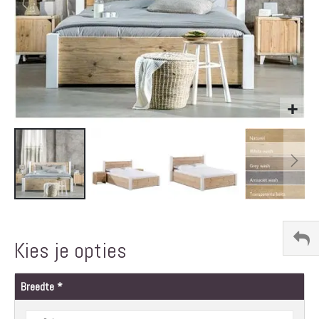
Ga
naar
het
Kies je opties
begin
van
de
Breedte
afbeeldingen-
gallerij