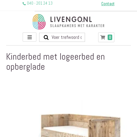
040 - 201 24 13
Contact
Toggle
producten
0
Winkelwagen
Nav
Kinderbed met logeerbed en
opberglade
Ga
naar
het
einde
van
de
afbeeldingen-
gallerij