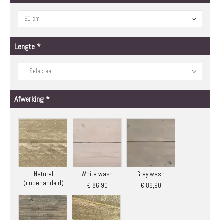
afbeeldingen-
gallerij
Lengte
Afwerking
Naturel
White wash
Grey wash
(onbehandeld)
€ 86,90
€ 86,90