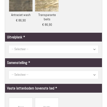
Antraciet wash
Transparante
beits
€ 86,90
€ 86,90
Uitvalplank
Samenstelling
Vaste lattenbodem bovenste bed