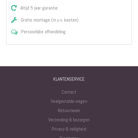
Altijd 5 jaar garantie
Gratis montage (m.u.v. kasten)
Persoonlijke afhandeling
KLANTENSERVICE
Contact
Veelgestelde vragen
Retourneren
Verzending & bezorgen
Privacy & veiligheid