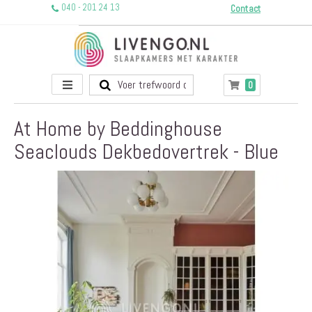
040 - 201 24 13
Contact
Toggle
producten
0
Winkelwagen
Nav
At Home by Beddinghouse
Seaclouds Dekbedovertrek - Blue
Ga
naar
het
einde
van
de
afbeeldingen-
gallerij