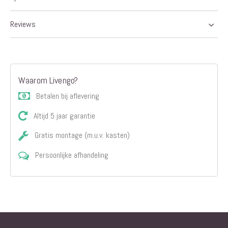
afbeeldingen-
gallerij
Reviews
Waarom Livengo?
Betalen bij aflevering
Altijd 5 jaar garantie
Gratis montage (m.u.v. kasten)
Persoonlijke afhandeling