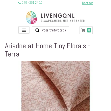
040 - 201 24 13
Contact
Toggle
producten
0
Winkelwagen
Nav
Ariadne at Home Tiny Florals -
Terra
Ga
naar
het
einde
van
de
afbeeldingen-
gallerij