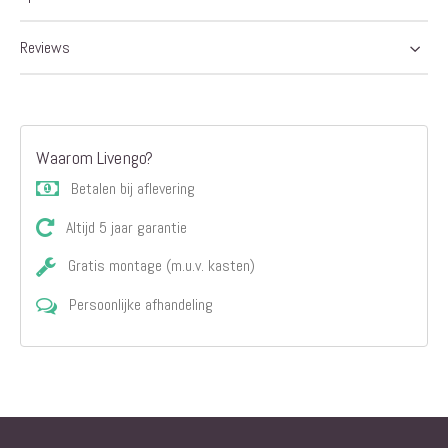
afbeeldingen-
gallerij
Reviews
Waarom Livengo?
Betalen bij aflevering
Altijd 5 jaar garantie
Gratis montage (m.u.v. kasten)
Persoonlijke afhandeling