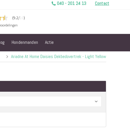
040 - 201 24 13
Contact
log
Hondenmanden
Actie
Ariadne At Home Daisies Dekbedovertrek - Light Yellow