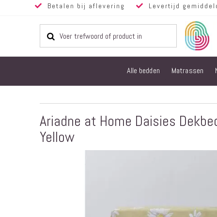
Betalen bij aflevering
Levertijd gemiddel
Alle bedden
Matrassen
Ariadne at Home Daisies Dekbed
Yellow
Ga
naar
het
einde
van
de