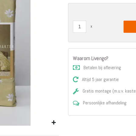
Matrassen
Comfort Plus
Matrassen
Topdekmatrassen
Nachtkastjes
Bedbodems
Vlakke
lattenbodems
Waarom Livengo?
Elektrische
Betalen bij aflevering
lattenbodems
Beddengoed
Altijd 5 jaar garantie
Dekbedden
Hoofdkussens
Gratis montage (m.u.v. kaste
Dekbedovertrekken
Persoonlijke afhandeling
Sierkussens
Plaids / Throws
Hoeslakens /
Moltons
Kasten