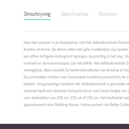
naar
het
Omschrijving
Specificaties
Reviews
begin
van
de
afbeeldingen-
gallerij
Haal het voorjaar in je slaapkamer met het dekbedovertrek Daisies 
Ariadne at Home. De kleine witte met gele madeliefjes zijn speels
een effen lichtgele ondergrond springen ze prachtig in het oog. Zo
overtrek en de kussenslopen zijn hetzelfde. Het dekbedovertrek D
verkrijgbaar. Mooi verpakt De bedtextielcollectie van Ariadne at 
De overtrekken hebben een horizontale banderol passend bij de o
pakken. Hoogwaardige kwaliteit Het dekbedovertrek is gemaakt v
overtrek heeft een dubbele instopstrook en een totale lengte van 
voor dekbedden van 200 cm, 210 cm of 220 cm. Het bedtextiel va
geproduceerd door Bedding House, trotse partner van Better Cotto