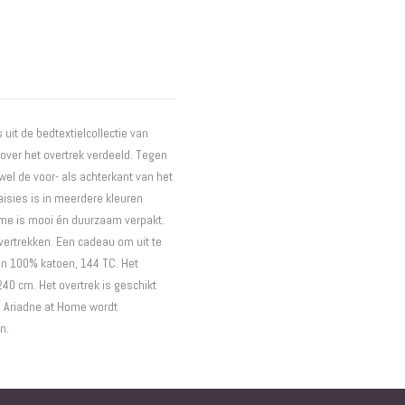
Interieur
Bureaus
Wandrekken
Overige
Blog
uit de bedtextielcollectie van
Hondenmanden
 over het overtrek verdeeld. Tegen
Actie
wel de voor- als achterkant van het
aisies is in meerdere kleuren
Home is mooi én duurzaam verpakt.
vertrekken. Een cadeau om uit te
an 100% katoen, 144 TC. Het
240 cm. Het overtrek is geschikt
n Ariadne at Home wordt
n.