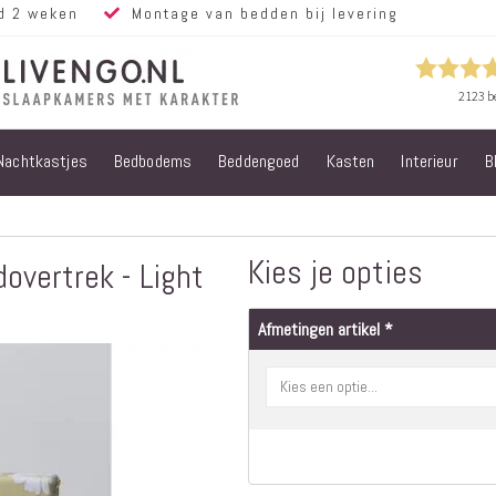
d 2 weken
Montage van bedden bij levering
Nachtkastjes
Bedbodems
Beddengoed
Kasten
Interieur
B
Alle bedden
Steigerhouten
bedden
Eiken bedden
Kies je opties
overtrek - Light
Volwassen
bedden
Afmetingen artikel
Steigerhouten
kinderbedden
Matrassen
Micropocket
Matrassen
Pocketvering