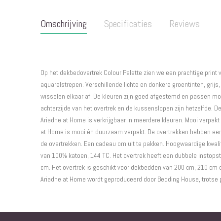
naar
het
Omschrijving
Specificaties
Reviews
begin
van
de
afbeeldingen-
gallerij
Op het dekbedovertrek Colour Palette zien we een prachtige print
aquarelstrepen. Verschillende lichte en donkere groentinten, grijs, w
wisselen elkaar af. De kleuren zijn goed afgestemd en passen mooi
achterzijde van het overtrek en de kussenslopen zijn hetzelfde. D
Ariadne at Home is verkrijgbaar in meerdere kleuren. Mooi verpakt 
at Home is mooi én duurzaam verpakt. De overtrekken hebben een
de overtrekken. Een cadeau om uit te pakken. Hoogwaardige kwali
van 100% katoen, 144 TC. Het overtrek heeft een dubbele instopst
cm. Het overtrek is geschikt voor dekbedden van 200 cm, 210 cm o
Ariadne at Home wordt geproduceerd door Bedding House, trotse p