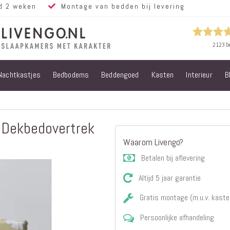
d 2 weken
Montage van bedden bij levering
Nachtkastjes
Bedbodems
Beddengoed
Kasten
Interieur
B
Alle bedden
Steigerhouten
bedden
Eiken bedden
e Dekbedovertrek
Volwassen
Waarom Livengo?
bedden
Steigerhouten
Betalen bij aflevering
kinderbedden
Altijd 5 jaar garantie
Matrassen
Micropocket
Gratis montage (m.u.v. kaste
Matrassen
Persoonlijke afhandeling
Pocketvering