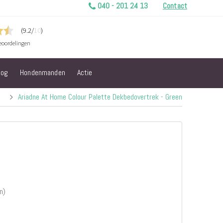
040 - 201 24 13
Contact
log
Hondenmanden
Actie
Ariadne At Home Colour Palette Dekbedovertrek - Green
n)