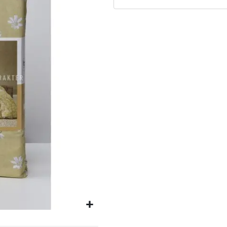
Matrassen
Comfort Plus
Matrassen
Topdekmatrassen
Nachtkastjes
Bedbodems
Vlakke
lattenbodems
Elektrische
lattenbodems
Beddengoed
Dekbedden
Hoofdkussens
Dekbedovertrekken
Sierkussens
Plaids / Throws
Hoeslakens /
Moltons
Kasten