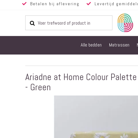
Betalen bij aflevering
Levertijd gemiddel
Alle bedden
Matrassen
Ariadne at Home Colour Palett
- Green
Ga
naar
het
einde
van
de