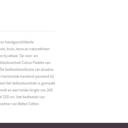
Interieur
Bureaus
Wandrekken
Overige
Blog
 van handgeschilderde
Hondenmanden
it, bruin, terra en natureltinten
Actie
 bij elkaar. De voor- en
ekbedovertrek Colour Palette van
De bedtextielcollectie van Ariadne
 horizontale banderol passend bij
teit Het dekbedovertrek is gemaakt
rook en een totale lengte van 240
f 220 cm. Het bedtextiel van
artner van Better Cotton.