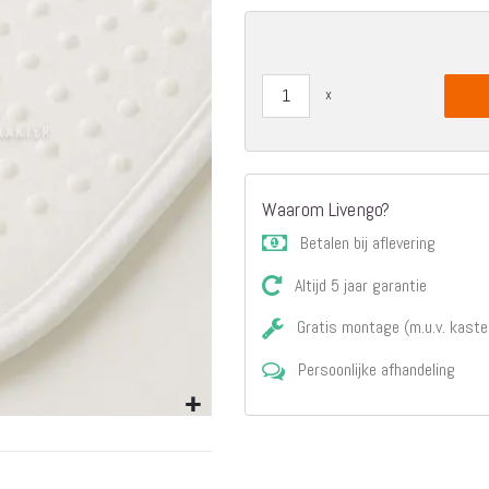
Matrassen
Comfort Plus
Matrassen
Topdekmatrassen
Nachtkastjes
Bedbodems
Vlakke
lattenbodems
Waarom Livengo?
Elektrische
Betalen bij aflevering
lattenbodems
Beddengoed
Altijd 5 jaar garantie
Dekbedden
Hoofdkussens
Gratis montage (m.u.v. kaste
Dekbedovertrekken
Persoonlijke afhandeling
Sierkussens
Plaids / Throws
Hoeslakens /
Moltons
Kasten