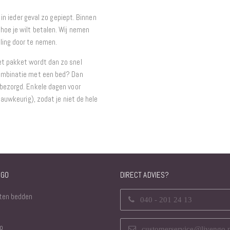
t in ieder geval zo gepiept. Binnen
hoe je wilt betalen. Wij nemen
ling door te nemen.
et pakket wordt dan zo snel
combinatie met een bed? Dan
 bezorgd. Enkele dagen voor
nauwkeurig), zodat je niet de hele
NGO
DIRECT ADVIES?
ten bedden
040 - 201 24 13
o
customerservice@livengo.