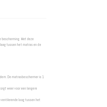
Interieur
Bureaus
Wandrekken
Overige
Blog
Hondenmanden
le bescherming. Met deze
Actie
 laag tussen het matras en de
odem. De matrasbeschermer is 1
zorgt weer voor een langere
ventilerende laag tussen het