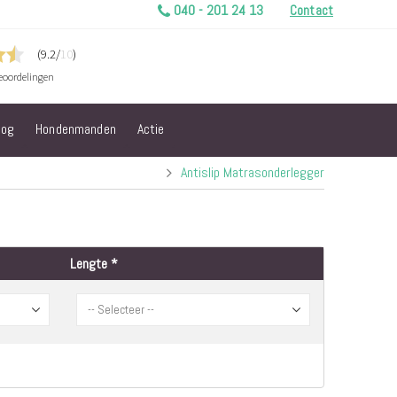
040 - 201 24 13
Contact
log
Hondenmanden
Actie
Antislip Matrasonderlegger
Lengte