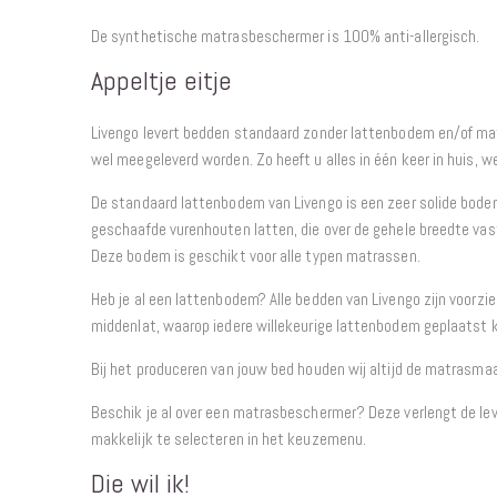
De synthetische matrasbeschermer is 100% anti-allergisch.
Appeltje eitje
Livengo levert bedden standaard zonder lattenbodem en/of ma
wel meegeleverd worden. Zo heeft u alles in één keer in huis, w
De standaard lattenbodem van Livengo is een zeer solide bode
geschaafde vurenhouten latten, die over de gehele breedte va
Deze bodem is geschikt voor alle typen matrassen.
Heb je al een lattenbodem? Alle bedden van Livengo zijn voorzi
middenlat, waarop iedere willekeurige lattenbodem geplaatst 
Bij het produceren van jouw bed houden wij altijd de matrasma
Beschik je al over een matrasbeschermer? Deze verlengt de lev
makkelijk te selecteren in het keuzemenu.
Die wil ik!