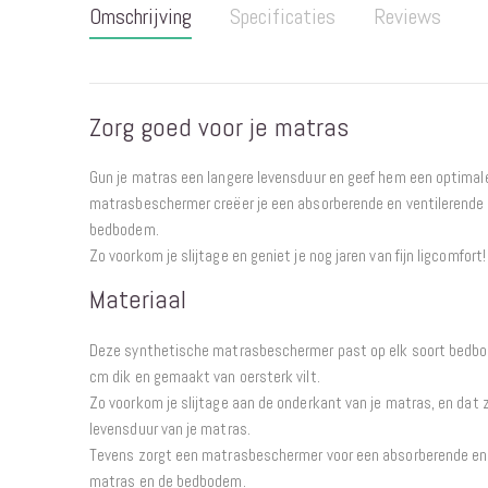
Omschrijving
Specificaties
Reviews
begin
van
de
afbeeldingen-
Zorg goed voor je matras
gallerij
Gun je matras een langere levensduur en geef hem een optima
matrasbeschermer creëer je een absorberende en ventilerende
bedbodem.
Zo voorkom je slijtage en geniet je nog jaren van fijn ligcomfort!
Materiaal
Deze synthetische matrasbeschermer past op elk soort bedb
cm dik en gemaakt van oersterk vilt.
Zo voorkom je slijtage aan de onderkant van je matras, en dat 
levensduur van je matras.
Tevens zorgt een matrasbeschermer voor een absorberende en 
matras en de bedbodem.