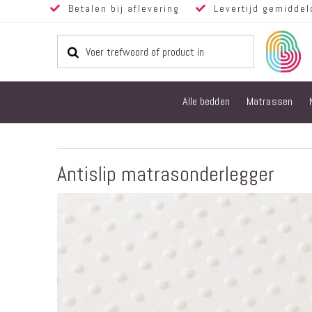
Betalen bij aflevering
Levertijd gemiddel
Alle bedden
Matrassen
Antislip matrasonderlegger
Ga
naar
het
einde
van
de
afbeeldingen-