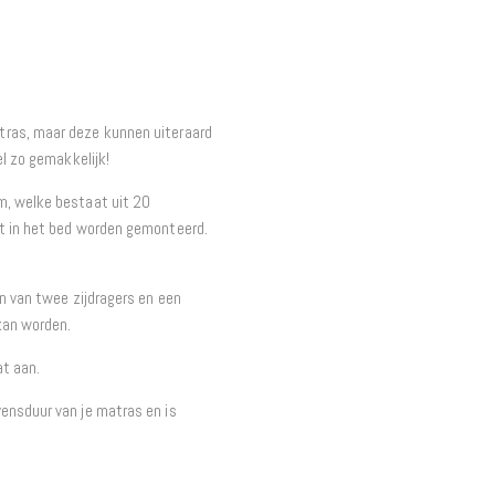
tras, maar deze kunnen uiteraard
el zo gemakkelijk!
m, welke bestaat uit 20
st in het bed worden gemonteerd.
en van twee zijdragers en een
kan worden.
at aan.
ensduur van je matras en is