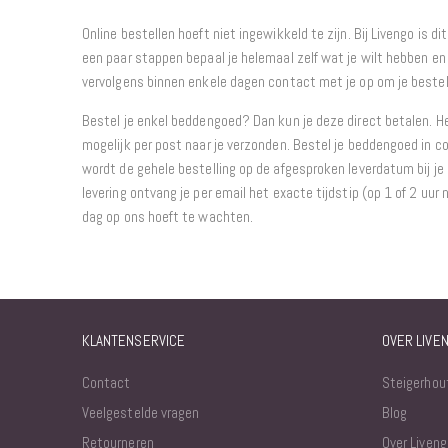
Online bestellen hoeft niet ingewikkeld te zijn. Bij Livengo is di
een paar stappen bepaal je helemaal zelf wat je wilt hebben en 
vervolgens binnen enkele dagen contact met je op om je bestel
Bestel je enkel beddengoed? Dan kun je deze direct betalen. H
mogelijk per post naar je verzonden. Bestel je beddengoed in 
wordt de gehele bestelling op de afgesproken leverdatum bij je
levering ontvang je per email het exacte tijdstip (op 1 of 2 uur 
dag op ons hoeft te wachten.
KLANTENSERVICE
OVER LIVE
Contact
Steigerhou
Veelgestelde vragen
Blog
Retourneren
Over Liveng