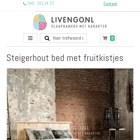
040 - 201 24 13
Contact
Toggle
producten
0
Winkelwagen
Nav
Steigerhout bed met fruitkistjes
Ga
naar
het
einde
van
de
afbeeldingen-
gallerij