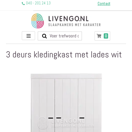
040 - 201 24 13
Contact
Toggle
producten
0
Winkelwagen
Nav
3 deurs kledingkast met lades wit
Ga
naar
het
einde
van
de
afbeeldingen-
gallerij