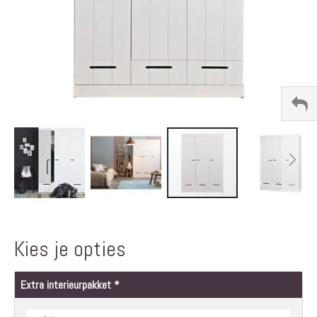
Ga
naar
het
Kies je opties
begin
van
de
Extra interieurpakket
afbeeldingen-
gallerij