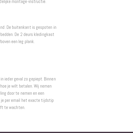
delijke montage-instructie.
d. De buitenkant is gespoten in
 bedden. De 2 deurs kledingkast
boven een leg plank.
t in ieder geval zo gepiept. Binnen
hoe je wilt betalen. Wij nemen
ling door te nemen en een
e per email het exacte tijdstip
eft te wachten.