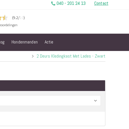
040 - 201 24 13
Contact
log
Hondenmanden
Actie
2 Deurs Kledingkast Met Lades - Zwart