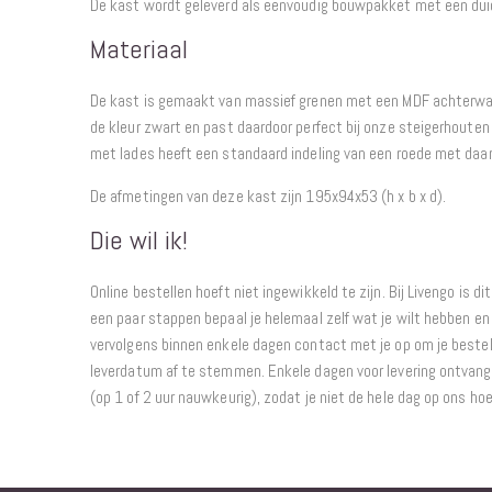
De kast wordt geleverd als eenvoudig bouwpakket met een dui
Materiaal
De kast is gemaakt van massief grenen met een MDF achterwan
de kleur zwart en past daardoor perfect bij onze steigerhouten
met lades heeft een standaard indeling van een roede met daar
De afmetingen van deze kast zijn
195x94x53 (h x b x d).
Die wil ik!
Online bestellen hoeft niet ingewikkeld te zijn. Bij Livengo is di
een paar stappen bepaal je helemaal zelf wat je wilt hebben en 
vervolgens binnen enkele dagen contact met je op om je bestel
leverdatum af te stemmen. Enkele dagen voor levering ontvang j
(op 1 of 2 uur nauwkeurig), zodat je niet de hele dag op ons ho