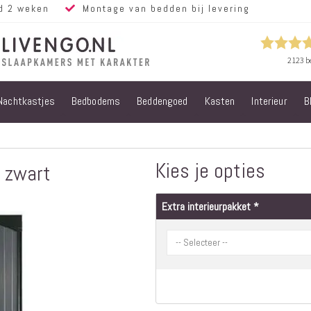
d 2 weken
Montage van bedden bij levering
Nachtkastjes
Bedbodems
Beddengoed
Kasten
Interieur
B
Alle bedden
Steigerhouten
bedden
Eiken bedden
Kies je opties
- zwart
Volwassen
bedden
Extra interieurpakket
Steigerhouten
kinderbedden
Matrassen
Micropocket
Matrassen
Pocketvering