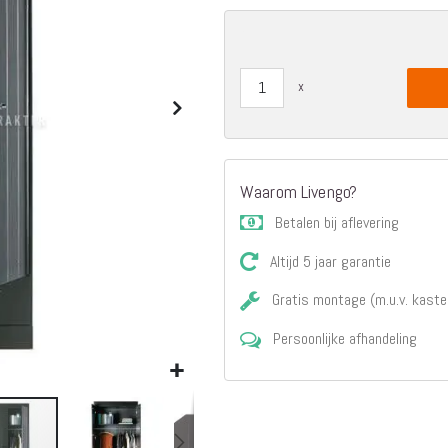
Matrassen
Comfort Plus
Matrassen
Topdekmatrassen
Nachtkastjes
Bedbodems
Vlakke
lattenbodems
Waarom Livengo?
Elektrische
Betalen bij aflevering
lattenbodems
Beddengoed
Altijd 5 jaar garantie
Dekbedden
Hoofdkussens
Gratis montage (m.u.v. kaste
Dekbedovertrekken
Persoonlijke afhandeling
Sierkussens
Plaids / Throws
Hoeslakens /
Moltons
Kasten