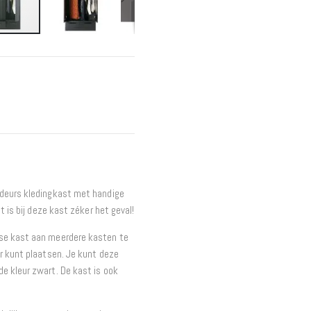
Interieur
Bureaus
Wandrekken
Overige
Blog
Hondenmanden
Actie
-deurs kledingkast met handige
t is bij deze kast zéker het geval!
sse kast aan meerdere kasten te
r kunt plaatsen. Je kunt deze
e kleur zwart. De kast is ook