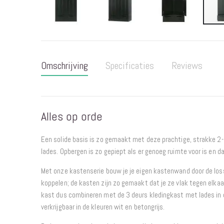
Ga
naar
het
Omschrijving
Specificaties
Reviews
begin
van
de
afbeeldingen-
Alles op orde
gallerij
Een solide basis is zo gemaakt met deze prachtige, strakke 2
lades. Opbergen is zo gepiept als er genoeg ruimte voor is en da
Met onze kastenserie bouw je je eigen kastenwand door de lo
koppelen; de kasten zijn zo gemaakt dat je ze vlak tegen elkaa
kast dus combineren met de 3 deurs kledingkast met lades in d
verkrijgbaar in de kleuren wit en betongrijs.