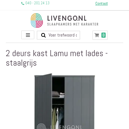
040 - 201 24 13
Contact
Toggle
producten
0
Winkelwagen
Nav
2 deurs kast Lamu met lades -
staalgrijs
Ga
naar
het
einde
van
de
afbeeldingen-
gallerij