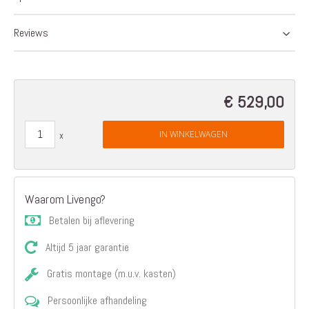
afbeeldingen-
gallerij
Reviews
€ 529,00
IN WINKELWAGEN
Waarom Livengo?
Betalen bij aflevering
Altijd 5 jaar garantie
Gratis montage (m.u.v. kasten)
Persoonlijke afhandeling